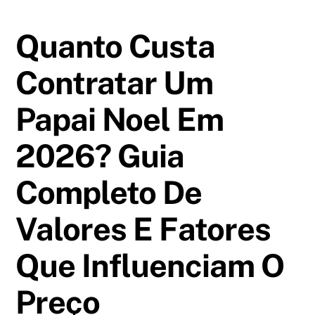
Ir
para
Quanto Custa
o
Contratar Um
conteúdo
Papai Noel Em
2026? Guia
Completo De
Valores E Fatores
Que Influenciam O
Preço