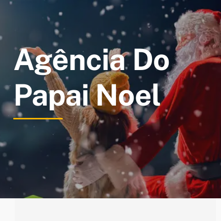
Ir
para
o
Agência Do
conteúdo
Papai Noel