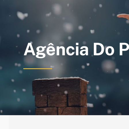
Ir
para
o
conteúdo
Agência Do P