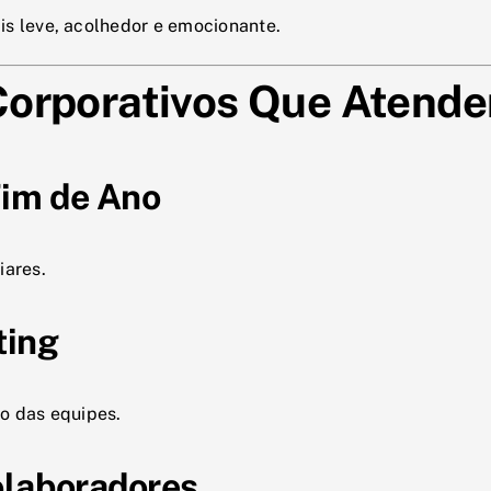
is leve, acolhedor e emocionante.
 Corporativos Que Atend
Fim de Ano
iares.
ting
ão das equipes.
olaboradores